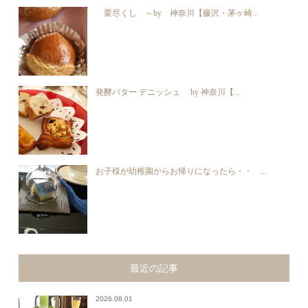
栗尽くし ～by 神奈川【藤沢・茅ヶ崎...
発酵バター デニッシュ by 神奈川【...
お子様が幼稚園からお帰りになったら・・ ...
最近の記事
2026.08.01