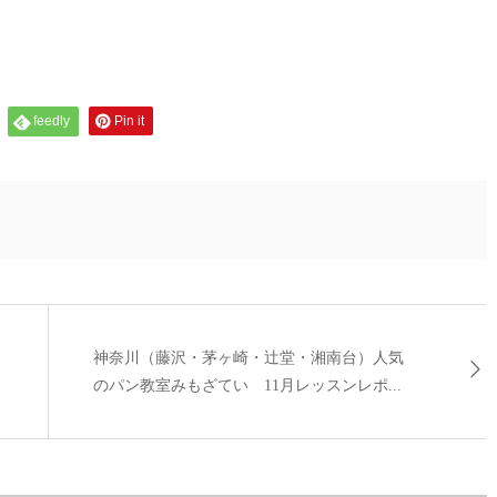
feedly
Pin it
神奈川（藤沢・茅ヶ崎・辻堂・湘南台）人気
のパン教室みもざてい 11月レッスンレポ...