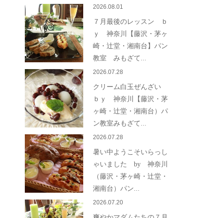
2026.08.01
７月最後のレッスン ｂ
ｙ 神奈川【藤沢・茅ヶ
崎・辻堂・湘南台】パン
教室 みもざて...
2026.07.28
クリーム白玉ぜんざい
ｂｙ 神奈川【藤沢・茅
ヶ崎・辻堂・湘南台）パ
ン教室みもざて...
2026.07.28
暑い中ようこそいらっし
ゃいました by 神奈川
（藤沢・茅ヶ崎・辻堂・
湘南台）パン...
2026.07.20
爽やかマダムたちの７月