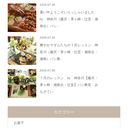
2026.07.28
暑い中ようこそいらっしゃいました
by 神奈川（藤沢・茅ヶ崎・辻堂・湘
南台）パン...
2026.07.20
爽やかマダムたちの７月レッスン 神
奈川（藤沢・茅ヶ崎・辻堂・湘南台・
湘南）パン教...
2026.07.08
７月のレッスン by 神奈川【藤沢・
茅ヶ崎・湘南台・辻堂】パン教室 み
もざてい
カテゴリー
お菓子