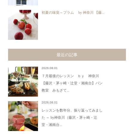
初夏の味覚～プラム by 神奈川 【藤...
最近の記事
2026.08.01
７月最後のレッスン ｂｙ 神奈川
【藤沢・茅ヶ崎・辻堂・湘南台】パン
教室 みもざて...
2026.08.01
レッスンを数年分、振り返ってみまし
た ～ by神奈川（藤沢・茅ヶ崎・辻
堂・湘南台...