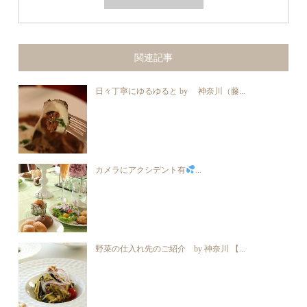
関連記事
日々丁寧にゆるゆると by 神奈川（藤...
カメラにアクシデント有
...
野菜の仕入れ先のご紹介 by 神奈川 【...