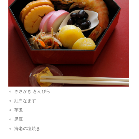
ささがき きんぴら
紅白なます
芋煮
黒豆
海老の塩焼き