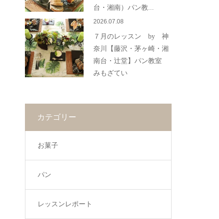
台・湘南）パン教...
2026.07.08
７月のレッスン by 神
奈川【藤沢・茅ヶ崎・湘
南台・辻堂】パン教室
みもざてい
カテゴリー
お菓子
パン
レッスンレポート