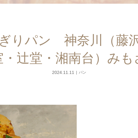
ぎりパン 神奈川（藤
室・辻堂・湘南台）みも
2024.11.11
パン