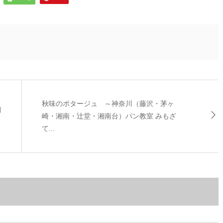
秋味のポタージュ ～神奈川（藤沢・茅ヶ
湘
崎・湘南・辻堂・湘南台）パン教室 みもざ
て...