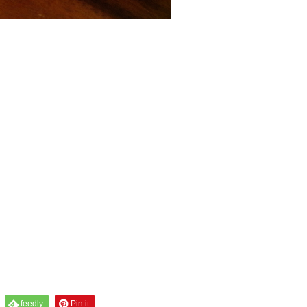
feedly
Pin it