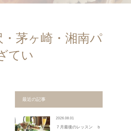
沢・茅ヶ崎・湘南パ
ざてい
最近の記事
2026.08.01
７月最後のレッスン ｂ