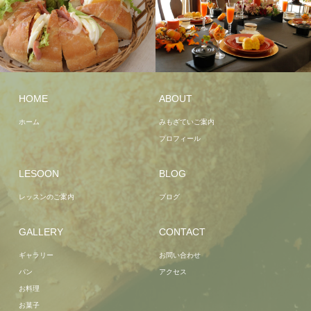
HOME
ABOUT
ホーム
みもざていご案内
プロフィール
LESOON
BLOG
レッスンのご案内
ブログ
GALLERY
CONTACT
ギャラリー
お問い合わせ
パン
アクセス
お料理
お菓子