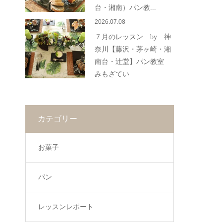
台・湘南）パン教...
2026.07.08
７月のレッスン by 神
奈川【藤沢・茅ヶ崎・湘
南台・辻堂】パン教室
みもざてい
カテゴリー
お菓子
パン
レッスンレポート