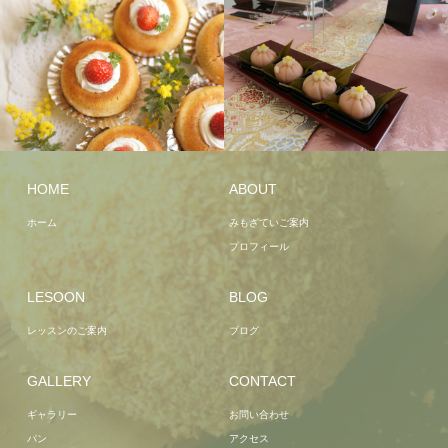
HOME
ABOUT
ホーム
みもざていご案内
プロフィール
LESOON
BLOG
レッスンのご案内
ブログ
GALLERY
CONTACT
ギャラリー
お問い合わせ
パン
アクセス