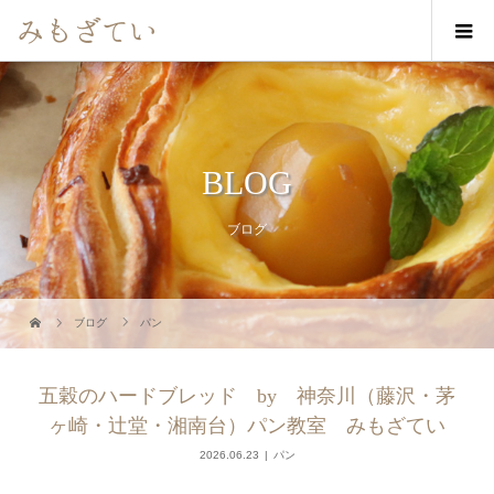
BLOG
ブログ
ブログ
パン
五穀のハードブレッド by 神奈川（藤沢・茅
ヶ崎・辻堂・湘南台）パン教室 みもざてい
2026.06.23
パン