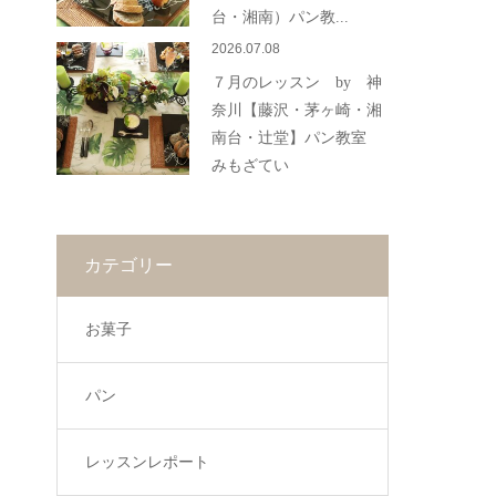
台・湘南）パン教...
2026.07.08
７月のレッスン by 神
奈川【藤沢・茅ヶ崎・湘
南台・辻堂】パン教室
みもざてい
カテゴリー
お菓子
パン
レッスンレポート