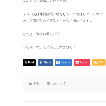
あの方もお綺麗な方だったわ。
そういえば昨日は買い物をしていてやはりアームカバー
わ！と気が付いて電話をしたら「届いてますよ」
ほんと、皆様お優しい♡
ってか、私、モノ落としすぎやん！
Post
Share
Hatena
Pocket
RSS
料理
コメント:
0