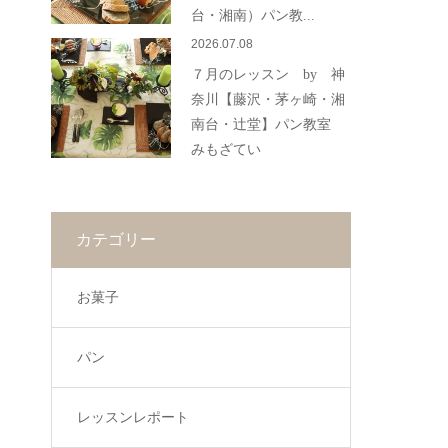
台・湘南）パン教...
2026.07.08
７月のレッスン by 神
奈川【藤沢・茅ヶ崎・湘
南台・辻堂】パン教室
みもざてい
カテゴリー
お菓子
パン
レッスンレポート