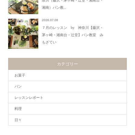
奈川（藤沢・茅ヶ崎・辻堂・湘南台・
湘南）パン教...
2026.07.08
７月のレッスン by 神奈川【藤沢・
茅ヶ崎・湘南台・辻堂】パン教室 み
もざてい
カテゴリー
お菓子
パン
レッスンレポート
料理
日々